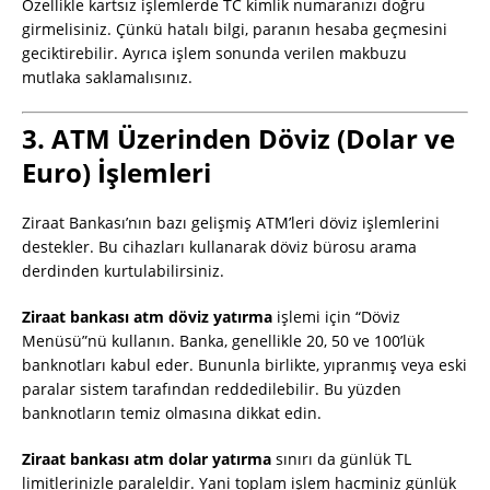
Özellikle kartsız işlemlerde TC kimlik numaranızı doğru
girmelisiniz. Çünkü hatalı bilgi, paranın hesaba geçmesini
geciktirebilir. Ayrıca işlem sonunda verilen makbuzu
mutlaka saklamalısınız.
3. ATM Üzerinden Döviz (Dolar ve
Euro) İşlemleri
Ziraat Bankası’nın bazı gelişmiş ATM’leri döviz işlemlerini
destekler. Bu cihazları kullanarak döviz bürosu arama
derdinden kurtulabilirsiniz.
Ziraat bankası atm döviz yatırma
işlemi için “Döviz
Menüsü”nü kullanın. Banka, genellikle 20, 50 ve 100’lük
banknotları kabul eder. Bununla birlikte, yıpranmış veya eski
paralar sistem tarafından reddedilebilir. Bu yüzden
banknotların temiz olmasına dikkat edin.
Ziraat bankası atm dolar yatırma
sınırı da günlük TL
limitlerinizle paraleldir. Yani toplam işlem hacminiz günlük