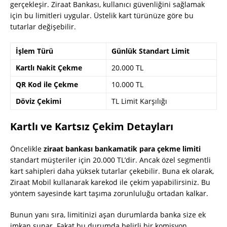
gerçekleşir. Ziraat Bankası, kullanıcı güvenliğini sağlamak
için bu limitleri uygular. Üstelik kart türünüze göre bu
tutarlar değişebilir.
İşlem Türü
Günlük Standart Limit
Kartlı Nakit Çekme
20.000 TL
QR Kod ile Çekme
10.000 TL
Döviz Çekimi
TL Limit Karşılığı
Kartlı ve Kartsız Çekim Detayları
Öncelikle
ziraat bankası bankamatik para çekme limiti
standart müşteriler için 20.000 TL’dir. Ancak özel segmentli
kart sahipleri daha yüksek tutarlar çekebilir. Buna ek olarak,
Ziraat Mobil kullanarak karekod ile çekim yapabilirsiniz. Bu
yöntem sayesinde kart taşıma zorunluluğu ortadan kalkar.
Bunun yanı sıra, limitinizi aşan durumlarda banka size ek
imkan sunar. Fakat bu durumda belirli bir komisyon