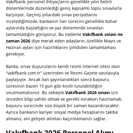
Vakıfbank, personel ihtiyaçlarını genellikle yılın belirli
dönemlerinde düzenlediği geniş kapsamlı toplu sınavlarla
karşılıyor. Geçmiş yıllardaki sınav periyotlarını
incelediğimizde, bankanın ilan sürecini genellikle bahar
aylarında başlattığını ve yaz döneminde sınavları
tamamladığını görüyoruz. Bu nedenle
Vakıfbank sınavı ne
zaman 2026
diye merak eden adayların, özellikle Mayıs ve
Haziran ayları için hazırlıklarını şimdiden tamamlaması
gerekiyor.
Banka, sınav duyurularını kendi resmi internet sitesi olan
“vakifbank.com.tr” üzerinden ve Resmi Gazete vasıtasıyla
paylaşıyor. Ancak ilan yayınlandıktan sonra başvuru
süresinin bazen 15 gün gibi kısıtlı tutulabildiğini
unutmamalısınız. Bu sebeple
Vakıfbank 2026 sınavı
için
önceden bilgi sahibi olmak ve gerekli evrakları hazırlamak,
başvuru sürecinde size büyük bir zaman kazandıracaktır.
Ayrıca bankanın kariyer sosyal medya hesaplarını takibe
almanız, ani gelişen alımları kaçırmamanızı sağlar.
Vakıfbank 2026 Personel Alımı