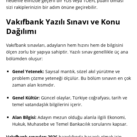
nedenle elinizde geçerli bir YDS veya TOEFL puanı olması
sizi rakiplerinizin bir adım önüne geçirebilir.
Vakıfbank Yazılı Sınavı ve Konu
Dağılımı
Vakıfbank sınavları, adayların hem hızını hem de bilgisini
ölçen zorlu bir yapıya sahiptir. Yazılı sınav genellikle üç ana
bölümden oluşur:
Genel Yetenek:
Sayısal mantık, sözel akıl yürütme ve
problem çözme yeteneği ölçülür. Bu bölüm sınavın en çok
zaman alan kısmıdır.
Genel Kültür:
Güncel olaylar, Türkiye coğrafyası, tarih ve
temel vatandaşlık bilgilerini içerir.
Alan Bilgisi:
Adayın mezun olduğu alanla ilgili Ekonomi,
Hukuk, Muhasebe ve Temel Bankacılık sorularını kapsar.
Vakıfbank sınavları 2026
hazırlığında başarılı olmak için