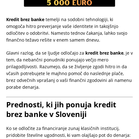
Kredit brez banke
temelji na sodobni tehnologiji, ki
omogoča hitro preverjanje vaše identitete in takojšnjo
odločitev o odobritvi. Namesto tednov čakanja, lahko svojo
finančno težavo rešite v enem samem dnevu.
Glavni razlog, da se ljudje odločajo za
kredit brez banke
, je v
tem, da nebančni ponudniki ponujajo večjo mero
prilagodljivosti. Razumejo, da se življenje zgodi hitro in da
včasih potrebujete le majhno pomoč do naslednje plače,
brez odvečnih vprašanj o vaši finančni zgodovini ali namenu
porabe denarja.
Prednosti, ki jih ponuja kredit
brez banke v Sloveniji
Ko se odločite za financiranje zunaj klasičnih institucij,
pridobite številne ugodnosti, ki vam olajšajo pot do denarja: