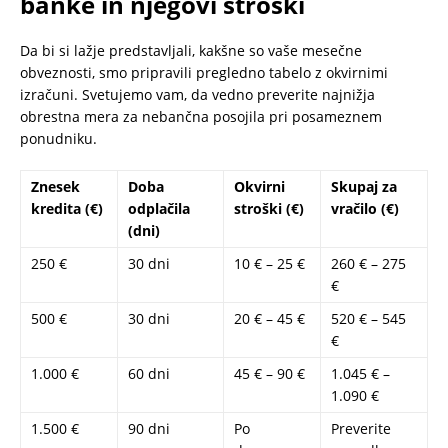
banke in njegovi stroški
Da bi si lažje predstavljali, kakšne so vaše mesečne
obveznosti, smo pripravili pregledno tabelo z okvirnimi
izračuni. Svetujemo vam, da vedno preverite najnižja
obrestna mera za nebančna posojila pri posameznem
ponudniku.
Znesek
Doba
Okvirni
Skupaj za
kredita (€)
odplačila
stroški (€)
vračilo (€)
(dni)
250 €
30 dni
10 € – 25 €
260 € – 275
€
500 €
30 dni
20 € – 45 €
520 € – 545
€
1.000 €
60 dni
45 € – 90 €
1.045 € –
1.090 €
1.500 €
90 dni
Po
Preverite