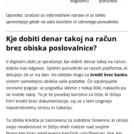
dogovoru
ponudbo
Opomba: Izračuni so informativne narave in se lahko
spreminjajo glede na vašo boniteto in izbranega ponudnika.
Kje dobiti denar takoj na račun
brez obiska poslovalnice?
V digitalni dobi je vprašanje, kje dobiti denar takoj na račun,
dobilo nov odgovor. Spletni ponudniki so razvili platforme, ki
delujejo 24 ur na dan. Ko oddate vlogo za
kredit brez banke
,
sistem samodejno obdela vaše podatke. Če izpolnjujete
osnovne pogoje, se pogodba sklene z nekaj kliki, nakazilo pa
se izvede takoj. To je še posebej koristno za tiste, ki iščejo
hitri kredit brez dokumentacije, saj se s tem izognejo
nepotrebnemu stresu in čakanju.
Ta oblika kredita je zasnovana za sodobne Slovence, ki cenijo
svojo neodvisnost in želijo imeti nadzor nad svojimi
financami brez vmešavanja bančnih uslužbencev. Vse, kar