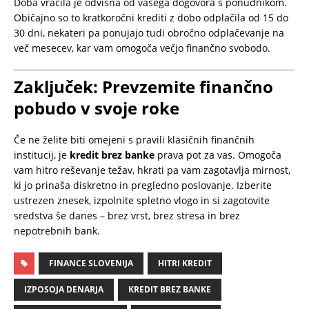
Doba vračila je odvisna od vašega dogovora s ponudnikom.
Običajno so to kratkoročni krediti z dobo odplačila od 15 do
30 dni, nekateri pa ponujajo tudi obročno odplačevanje na
več mesecev, kar vam omogoča večjo finančno svobodo.
Zaključek: Prevzemite finančno
pobudo v svoje roke
Če ne želite biti omejeni s pravili klasičnih finančnih
institucij, je
kredit brez banke
prava pot za vas. Omogoča
vam hitro reševanje težav, hkrati pa vam zagotavlja mirnost,
ki jo prinaša diskretno in pregledno poslovanje. Izberite
ustrezen znesek, izpolnite spletno vlogo in si zagotovite
sredstva še danes – brez vrst, brez stresa in brez
nepotrebnih bank.
FINANCE SLOVENIJA
HITRI KREDIT
IZPOSOJA DENARJA
KREDIT BREZ BANKE