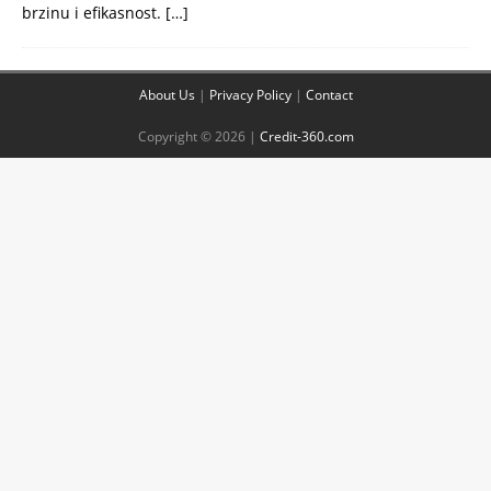
brzinu i efikasnost.
[…]
About Us
|
Privacy Policy
|
Contact
Copyright © 2026 |
Credit-360.com