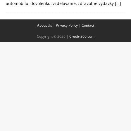
automobilu, dovolenku, vzdelávanie, zdravotné výdavky
[…]
About Us
|
Privacy Policy
|
Contact
Copyright © 2026 |
Credit-360.com