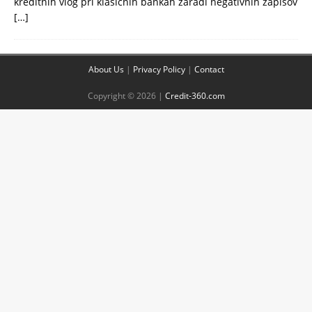
kreditnih vlog pri klasičnih bankah zaradi negativnih zapisov
[…]
About Us
|
Privacy Policy
|
Contact
Copyright © 2026 |
Credit-360.com