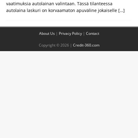
vaatimuksia autolainan valintaan. Tässä tilanteessa
autolaina laskuri on korvaamaton apuväline jokaiselle
[…]
About Us
|
Privacy Policy
|
Contact
Copyright © 2026 |
Credit-360.com