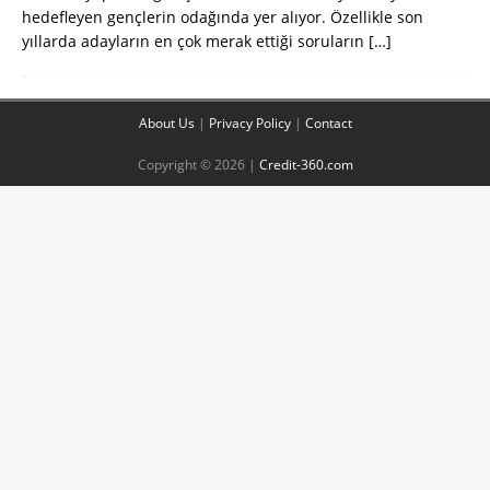
hedefleyen gençlerin odağında yer alıyor. Özellikle son
yıllarda adayların en çok merak ettiği soruların
[…]
About Us
|
Privacy Policy
|
Contact
Copyright © 2026 |
Credit-360.com