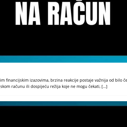
 financijskim izazovima, brzina reakcije postaje važnija od bilo č
om računu ili dospijeću režija koje ne mogu čekati,
[…]