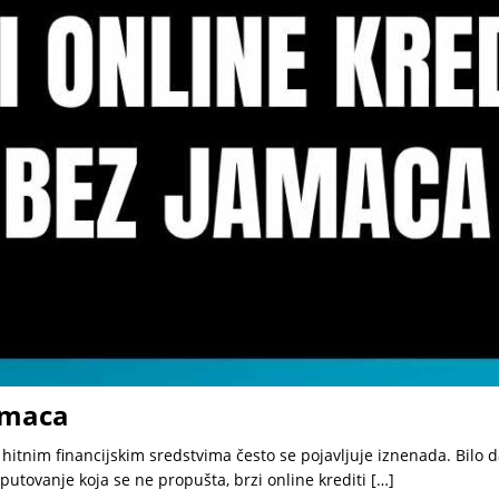
jamaca
itnim financijskim sredstvima često se pojavljuje iznenada. Bilo 
 putovanje koja se ne propušta, brzi online krediti
[…]