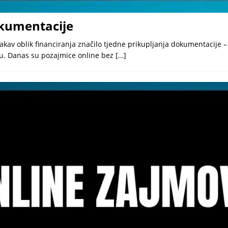
okumentacije
akav oblik financiranja značilo tjedne prikupljanja dokumentacije – 
du. Danas su pozajmice online bez
[…]