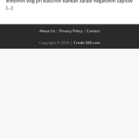
kreditnih vlog pri klasičnih bankah zaradi negativnih zapisov
[…]
About Us
|
Privacy Policy
|
Contact
Copyright © 2026 |
Credit-360.com