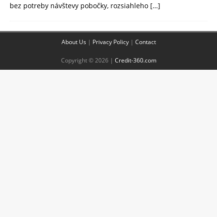
bez potreby návštevy pobočky, rozsiahleho
[…]
About Us
|
Privacy Policy
|
Contact
Copyright © 2026 |
Credit-360.com