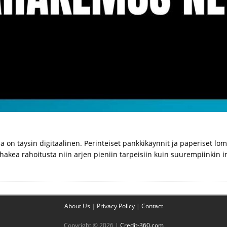
n täysin digitaalinen. Perinteiset pankkikäynnit ja paperiset loma
akea rahoitusta niin arjen pieniin tarpeisiin kuin suurempiinkin i
About Us
|
Privacy Policy
|
Contact
Copyright © 2026 |
Credit-360.com