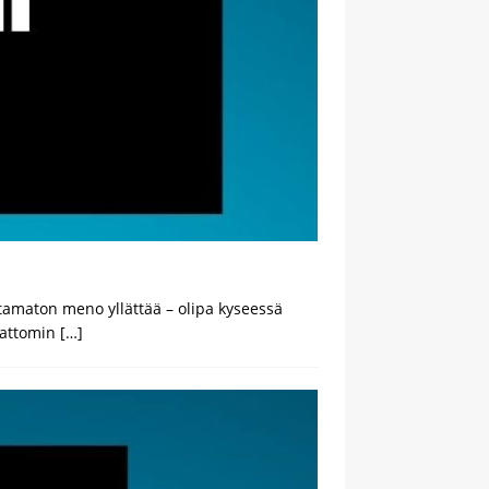
tamaton meno yllättää – olipa kyseessä
ivattomin
[…]