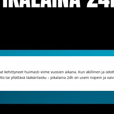
 kehittyneet huimasti viime vuosien aikana. Kun äkillinen ja odot
lto tai yllättävä lääkärilasku – pikalaina 24h on usein nopein ja va