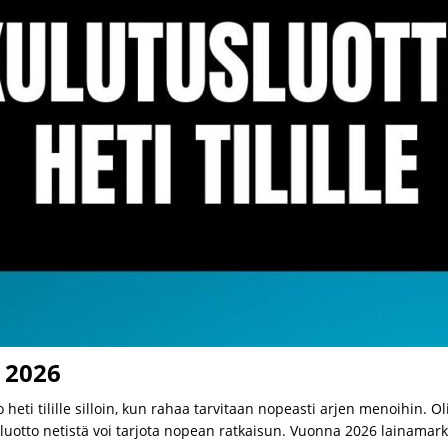
e 2026
eti tilille silloin, kun rahaa tarvitaan nopeasti arjen menoihin. 
tusluotto netistä voi tarjota nopean ratkaisun. Vuonna 2026 lainam