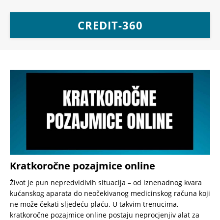
CREDIT-360
Kratkoročne pozajmice online
Život je pun nepredvidivih situacija – od iznenadnog kvara
kućanskog aparata do neočekivanog medicinskog računa koji
ne može čekati sljedeću plaću. U takvim trenucima,
kratkoročne pozajmice online postaju neprocjenjiv alat za