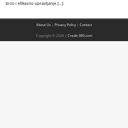
brzo i efikasno upravljanje
[…]
About Us
|
Privacy Policy
|
Contact
Copyright © 2026 |
Credit-360.com