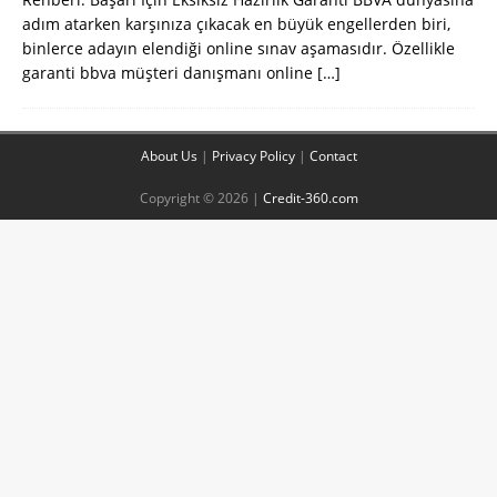
adım atarken karşınıza çıkacak en büyük engellerden biri,
binlerce adayın elendiği online sınav aşamasıdır. Özellikle
garanti bbva müşteri danışmanı online
[…]
About Us
|
Privacy Policy
|
Contact
Copyright © 2026 |
Credit-360.com