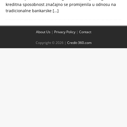
kreditna sposobnost značajno se promijenila u odnosu na
tradicionalne bankarske
[…]
About Us
|
Privacy Policy
|
Contact
Copyright © 2026 |
Credit-360.com