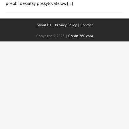
pôsobí desiatky poskytovateľov,
[…]
About Us
|
Privacy Policy
|
Contact
Copyright © 2026 |
Credit-360.com