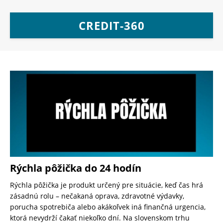
CREDIT-360
Rýchla pôžička do 24 hodín
Rýchla pôžička je produkt určený pre situácie, keď čas hrá
zásadnú rolu – nečakaná oprava, zdravotné výdavky,
porucha spotrebiča alebo akákoľvek iná finančná urgencia,
ktorá nevydrží čakať niekoľko dní. Na slovenskom trhu