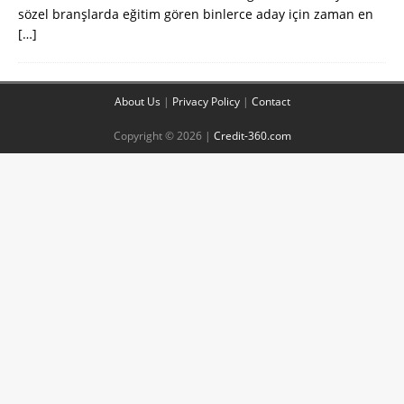
sözel branşlarda eğitim gören binlerce aday için zaman en
[…]
About Us
|
Privacy Policy
|
Contact
Copyright © 2026 |
Credit-360.com