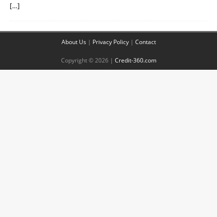
[…]
About Us
|
Privacy Policy
|
Contact
Copyright © 2026 |
Credit-360.com