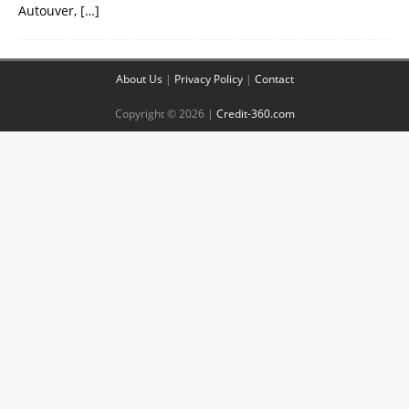
Autouver,
[…]
About Us
|
Privacy Policy
|
Contact
Copyright © 2026 |
Credit-360.com