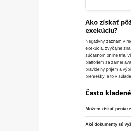
Ako získať pôž
exekúciu?
Negatívny záznam v regi
exekúcia, zvyčajne zna
súčasnom online trhu v
platforiem sa zameriava
pravidelný príjem a výp
prehrešky, a to v súlad
Často kladené
Môžem získať peniaze 
Aké dokumenty sú vyž