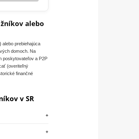
lžníkov alebo
) alebo prebiehajúca
kových domoch. Na
ch poskytovateľov a P2P
ať (overiteľný
torické finančné
níkov v SR
+
+