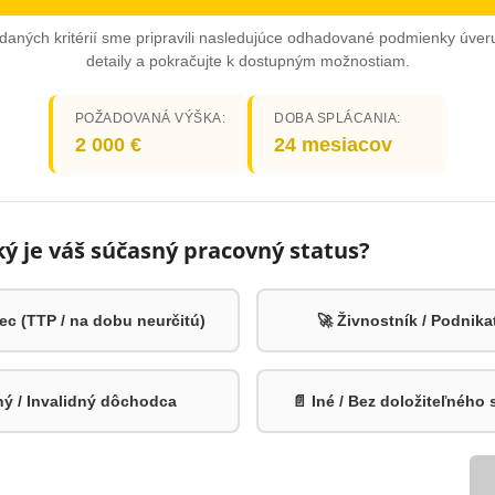
daných kritérií sme pripravili nasledujúce odhadované podmienky úveru
detaily a pokračujte k dostupným možnostiam.
POŽADOVANÁ VÝŠKA:
DOBA SPLÁCANIA:
2 000 €
24 mesiacov
Aký je váš súčasný pracovný status?
c (TTP / na dobu neurčitú)
🚀 Živnostník / Podnika
ný / Invalidný dôchodca
📄 Iné / Bez doložiteľného 