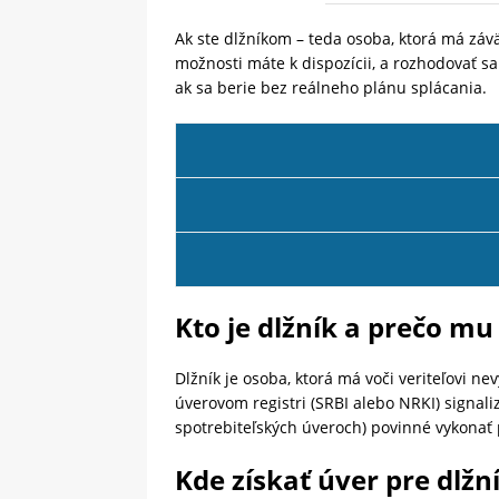
Ak ste dlžníkom – teda osoba, ktorá má závä
možnosti máte k dispozícii, a rozhodovať sa 
ak sa berie bez reálneho plánu splácania.
Kto je dlžník a prečo m
Dlžník je osoba, ktorá má voči veriteľovi 
úverovom registri (SRBI alebo NRKI) signali
spotrebiteľských úveroch) povinné vykonať 
Kde získať úver pre dlžn