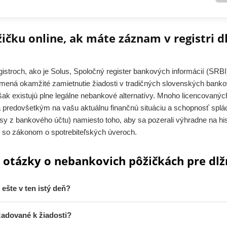
ičku online, ak máte záznam v registri d
stroch, ako je Solus, Spoločný register bankových informácií (SRBI
mená okamžité zamietnutie žiadosti v tradičných slovenských ban
šak existujú plne legálne nebankové alternatívy. Mnoho licencovaný
 predovšetkým na vašu aktuálnu finančnú situáciu a schopnosť splác
isy z bankového účtu) namiesto toho, aby sa pozerali výhradne na his
e so zákonom o spotrebiteľských úveroch.
 otázky o nebankovich pôžičkách pre dlž
ešte v ten istý deň?
adované k žiadosti?