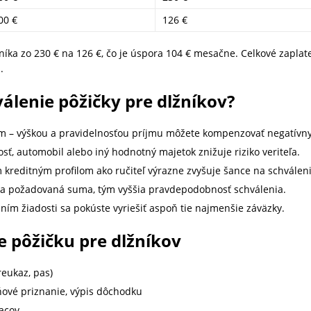
00 €
126 €
íka zo 230 € na 126 €, čo je úspora 104 € mesačne. Celkové zaplaten
.
álenie pôžičky pre dlžníkov?
jem – výškou a pravidelnosťou príjmu môžete kompenzovať negatívn
ť, automobil alebo iný hodnotný majetok znižuje riziko veriteľa.
 kreditným profilom ako ručiteľ výrazne zvyšuje šance na schváleni
ia požadovaná suma, tým vyššia pravdepodobnosť schválenia.
ním žiadosti sa pokúste vyriešiť aspoň tie najmenšie záväzky.
 pôžičku pre dlžníkov
reukaz, pas)
ňové priznanie, výpis dôchodku
acov