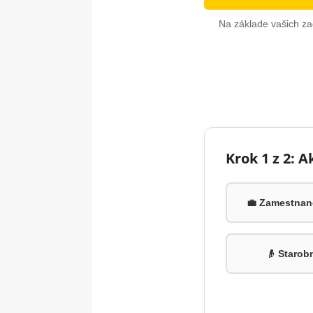
Na základe vašich za
Krok 1 z 2: 
💼 Zamestnane
👴 Starob