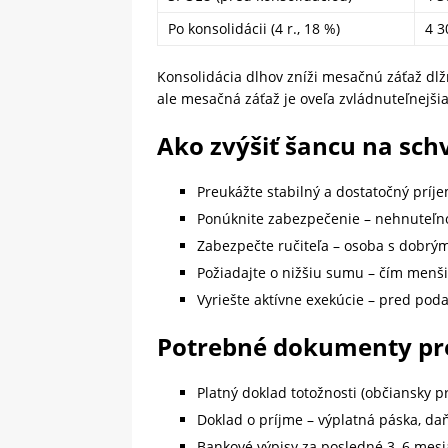
Po konsolidácii (4 r., 18 %)
4 3
Konsolidácia dlhov zníži mesačnú záťaž dlžn
ale mesačná záťaž je oveľa zvládnuteľnejšia
Ako zvýšiť šancu na schv
Preukážte stabilný a dostatočný prí
Ponúknite zabezpečenie – nehnuteľnos
Zabezpečte ručiteľa – osoba s dobrým
Požiadajte o nižšiu sumu – čím menš
Vyriešte aktívne exekúcie – pred poda
Potrebné dokumenty pre
Platný doklad totožnosti (občiansky p
Doklad o príjme – výplatná páska, da
Bankové výpisy za posledné 3–6 mesi