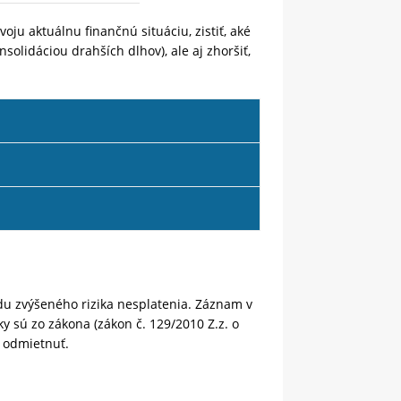
oju aktuálnu finančnú situáciu, zistiť, aké
solidáciou drahších dlhov), ale aj zhoršiť,
odu zvýšeného rizika nesplatenia. Záznam v
y sú zo zákona (zákon č. 129/2010 Z.z. o
ť odmietnuť.