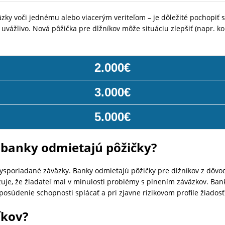
zky voči jednému alebo viacerým veriteľom – je dôležité pochopiť sv
uvážlivo. Nová pôžička pre dlžníkov môže situáciu zlepšiť (napr. kon
2.000€
3.000€
5.000€
u banky odmietajú pôžičky?
nevysporiadané záväzky. Banky odmietajú pôžičky pre dlžníkov z dôv
zuje, že žiadateľ mal v minulosti problémy s plnením záväzkov. Bank
posúdenie schopnosti splácať a pri zjavne rizikovom profile žiados
íkov?