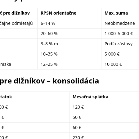
 pre dlžníkov
RPSN orientačne
Max. suma
yčajne odmietajú
6–14 %
Neobmedzené
20–60 %
1 000–5 000 €
3–8 % m.
Podľa zástavy
10–35 %
5 000 €
 nízka
12–25 %
10 000 €
pre dlžníkov – konsolidácia
statok
Mesačná splátka
00 €
120 €
 €
50 €
 €
60 €
00 €
230 €