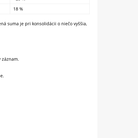
18 %
á suma je pri konsolidácii o niečo vyššia,
y záznam.
e.