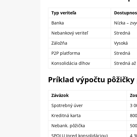
Typ veriteľa
Dostupnosť
Banka
Nízka – zv
Nebankový veriteľ
Stredná
Záložňa
Vysoká
P2P platforma
Stredná
Konsolidácia dlhov
Stredná až
Príklad výpočtu pôžičky 
Záväzok
Zo
Spotrebný úver
3 0
Kreditná karta
800
Nebank. pôžička
500
SPOLU (pred konsolidáciou)
4 3