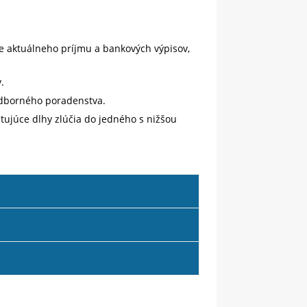
e aktuálneho príjmu a bankových výpisov,
.
 odborného poradenstva.
stujúce dlhy zlúčia do jedného s nižšou