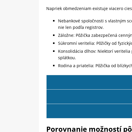
Napriek obmedzeniam existuje viacero ciest
Nebankové spoločnosti s vlastným sc
nie len podľa registrov.
Záložne: Pôžička zabezpečená cenným 
Súkromní veritelia: Pôžičky od fyzic
Konsolidácia dlhov: Niektorí veriteli
splátkou.
Rodina a priatelia: Pôžička od blízkyc
Porovnanie možností pôž