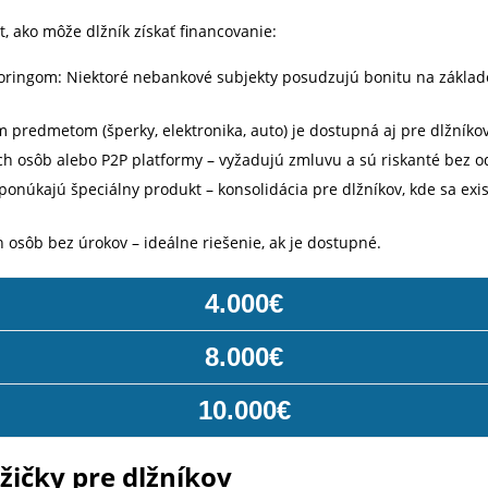
, ako môže dlžník získať financovanie:
oringom: Niektoré nebankové subjekty posudzujú bonitu na základ
predmetom (šperky, elektronika, auto) je dostupná aj pre dlžníkov
kých osôb alebo P2P platformy – vyžadujú zmluvu a sú riskanté bez
a ponúkajú špeciálny produkt – konsolidácia pre dlžníkov, kde sa exi
h osôb bez úrokov – ideálne riešenie, ak je dostupné.
4.000€
8.000€
10.000€
ičky pre dlžníkov