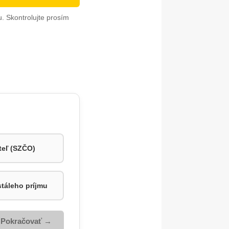
. Skontrolujte prosím
teľ (SZČO)
stáleho príjmu
Pokračovať →