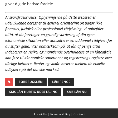
giver dig de bedste fordele.
Ansvarsfraskrivelse: Oplysningerne på dette websted er
udelukkende beregnet til generel orientering og udgør ikke
finansiel, juridisk eller professionel rådgivning. Vi anbefaler
altid, at du foretager en grundig vurdering af din egen
økonomiske situation eller konsulterer en uddannet rådgiver, før
du stifter gæld. Vær opmærksom på, at lån af penge altid
indebærer en risiko, og manglende overholdelse af en låneaftale
kan føre til økonomiske sanktioner og registrering i registre over
dårlige betalere. Renter og vilkår varierer mellem de enkelte
udbydere på det danske marked.
FORBRUGSLÅN
LÅN PENGE
SMS LÅN HURTIG UDBETALING
SMS LÅN NU
About Us
|
Privacy Policy
|
Contact