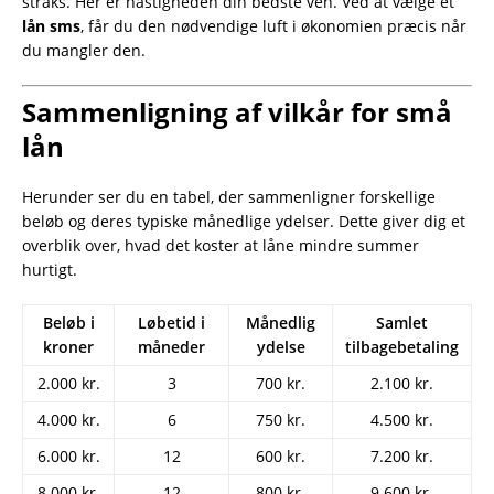
straks. Her er hastigheden din bedste ven. Ved at vælge et
lån sms
, får du den nødvendige luft i økonomien præcis når
du mangler den.
Sammenligning af vilkår for små
lån
Herunder ser du en tabel, der sammenligner forskellige
beløb og deres typiske månedlige ydelser. Dette giver dig et
overblik over, hvad det koster at låne mindre summer
hurtigt.
Beløb i
Løbetid i
Månedlig
Samlet
kroner
måneder
ydelse
tilbagebetaling
2.000 kr.
3
700 kr.
2.100 kr.
4.000 kr.
6
750 kr.
4.500 kr.
6.000 kr.
12
600 kr.
7.200 kr.
8.000 kr.
12
800 kr.
9.600 kr.