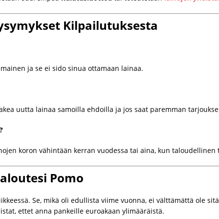
Kysymykset Kilpailutuksesta
ilmainen ja se ei sido sinua ottamaan lainaa.
 hakea uutta lainaa samoilla ehdoilla ja jos saat paremman tarjouks
?
inojen koron vähintään kerran vuodessa tai aina, kun taloudellinen 
aloutesi Pomo
kkeessä. Se, mikä oli edullista viime vuonna, ei välttämättä ole si
istat, ettet anna pankeille euroakaan ylimääräistä.