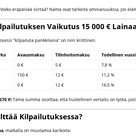
oiko eräpäivää siirtää? Nämä ovat tärkeitä ominaisuuksia, jos elä
ilpailutuksen Vaikutus 15 000 € Laina
sessi “kilpailuta pankkilaina” on niin kriittinen.
rko
Avausmaksu
Tilinhoitomaksu
Todellinen vuos
0 €
5 €
7,8 %
150 €
12 €
11,2 %
0 €
12 €
16,5 %
670 €!
Tämä summa osoittaa, että huolellinen vertailu on työtä, jos
lttää Kilpailutuksessa?
na
, matkalla on muutamia karikoita: