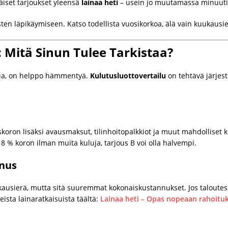
iset tarjoukset yleensä
lainaa heti
– usein jo muutamassa minuuti
ten läpikäymiseen. Katso todellista vuosikorkoa, älä vain kuukausi
: Mitä Sinun Tulee Tarkistaa?
ksia, on helppo hämmentyä.
Kulutusluottovertailu
on tehtävä järjest
iskoron lisäksi avausmaksut, tilinhoitopalkkiot ja muut mahdolliset 
 8 % koron ilman muita kuluja, tarjous B voi olla halvempi.
nnus
ausierä, mutta sitä suuremmat kokonaiskustannukset. Jos taloutesi 
eista lainaratkaisuista täältä:
Lainaa heti – Opas nopeaan rahoitu