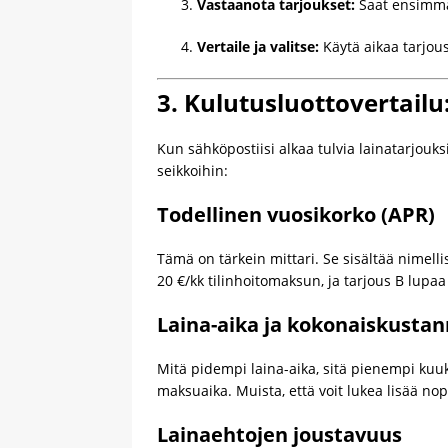
Vastaanota tarjoukset:
Saat ensimmä
Vertaile ja valitse:
Käytä aikaa tarjous
3. Kulutusluottovertailu
Kun sähköpostiisi alkaa tulvia lainatarjou
seikkoihin:
Todellinen vuosikorko (APR)
Tämä on tärkein mittari. Se sisältää nimell
20 €/kk tilinhoitomaksun, ja tarjous B lupaa
Laina-aika ja kokonaiskusta
Mitä pidempi laina-aika, sitä pienempi kuuk
maksuaika. Muista, että voit lukea lisää nop
Lainaehtojen joustavuus