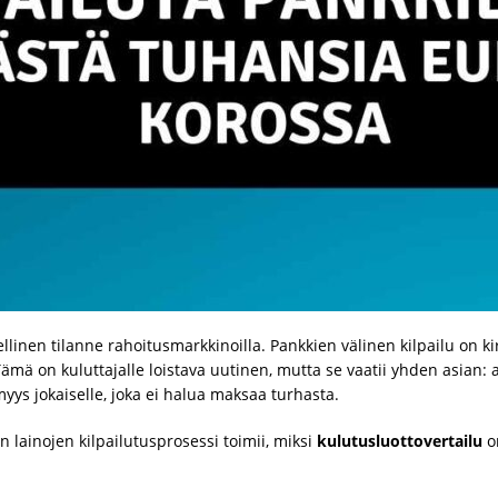
linen tilanne rahoitusmarkkinoilla. Pankkien välinen kilpailu on kiri
ämä on kuluttajalle loistava uutinen, mutta se vaatii yhden asian: a
yys jokaiselle, joka ei halua maksaa turhasta.
 lainojen kilpailutusprosessi toimii, miksi
kulutusluottovertailu
on