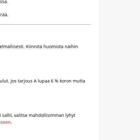
ssa.
erää.
elmällisesti. Kiinnitä huomiota näihin
kulut. Jos tarjous A lupaa 6 % koron mutta
sallii, valitse mahdollisimman lyhyt
kseen
.