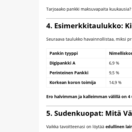
Tarjoaako pankki maksuvapaita kuukausia? V
4. Esimerkkitaulukko: K
Seuraava taulukko havainnollistaa, miksi pro
Pankin tyyppi
Nimellisko
Digipankki A
6,9 %
Perinteinen Pankki
9,5 %
Korkean koron toimija
14,9 %
Ero halvimman ja kalleimman välillä on 4 
5. Sudenkuopat: Mitä Vä
Vaikka tavoitteenasi on löytää
edullinen lai