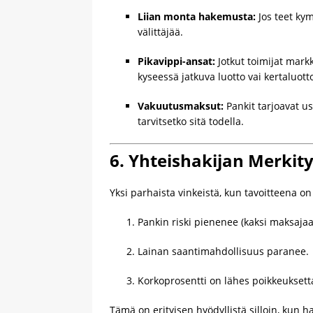
Liian monta hakemusta:
Jos teet kym
välittäjää.
Pikavippi-ansat:
Jotkut toimijat mark
kyseessä jatkuva luotto vai kertaluott
Vakuutusmaksut:
Pankit tarjoavat us
tarvitsetko sitä todella.
6. Yhteishakijan Merkity
Yksi parhaista vinkeistä, kun tavoitteena o
Pankin riski pienenee (kaksi maksajaa
Lainan saantimahdollisuus paranee.
Korkoprosentti on lähes poikkeukset
Tämä on erityisen hyödyllistä silloin, ku