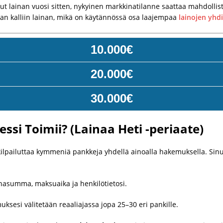
tanut lainan vuosi sitten, nykyinen markkinatilanne saattaa mahdol
an kalliin lainan, mikä on käytännössä osa laajempaa
lainojen yhd
10.000€
20.000€
30.000€
essi Toimii? (Lainaa Heti -periaate)
kilpailuttaa kymmeniä pankkeja yhdellä ainoalla hakemuksella. Sinun
inasumma, maksuaika ja henkilötietosi.
ksesi välitetään reaaliajassa jopa 25–30 eri pankille.