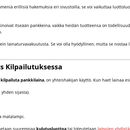
meniä erillisiä hakemuksia eri sivustoilla, se voi vaikuttaa luottolu
kinoivat itseään pankkeina, vaikka heidän tuotteensa on todellisuud
o.
ein lainaturvavakuutusta. Se voi olla hyödyllinen, mutta se nostaa l
s Kilpailutuksessa
n
kilpailuta pankkilaina
, on yhteishakijan käyttö. Kun haet lainaa e
 yhden sijasta).
ta matalampi.
n haetaan suurempaa
kulutusluottoa
tai toteutetaan
lainojen yhdist