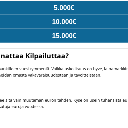
5.000€
10.000€
15.000€
nattaa Kilpailuttaa?
nkilleen vuosikymmeniä. Vaikka uskollisuus on hyve, lainamarkkinoill
 heidän omasta vakavaraisuudestaan ja tavoitteistaan.
 tee sitä vain muutaman euron tähden. Kyse on usein tuhansista eur
satoja euroja vuodessa.