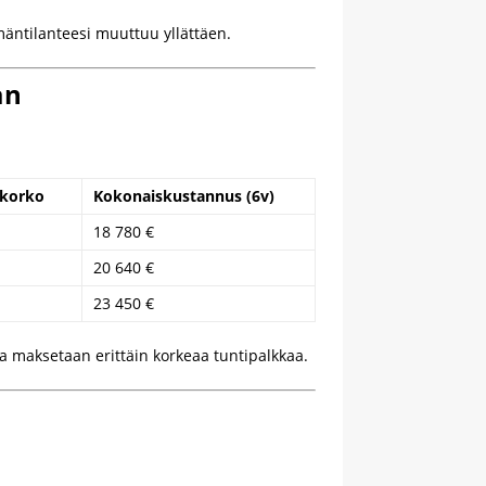
mäntilanteesi muuttuu yllättäen.
an
ikorko
Kokonaiskustannus (6v)
18 780 €
20 640 €
23 450 €
ta maksetaan erittäin korkeaa tuntipalkkaa.