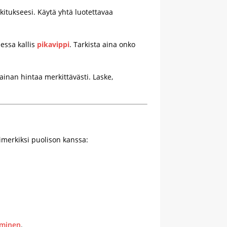
okitukseesi. Käytä yhtä luotettavaa
essa kallis
pikavippi
. Tarkista aina onko
ainan hintaa merkittävästi. Laske,
simerkiksi puolison kanssa:
äminen
.