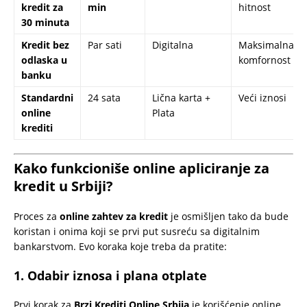
kredit za
min
hitnost
30 minuta
Kredit bez
Par sati
Digitalna
Maksimalna
odlaska u
komfornost
banku
Standardni
24 sata
Lična karta +
Veći iznosi
online
Plata
krediti
Kako funkcioniše online apliciranje za
kredit u Srbiji?
Proces za
online zahtev za kredit
je osmišljen tako da bude
koristan i onima koji se prvi put susreću sa digitalnim
bankarstvom. Evo koraka koje treba da pratite:
1. Odabir iznosa i plana otplate
Prvi korak za
Brzi Krediti Online Srbija
je korišćenje online