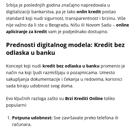
Srbija je poslednjih godina značajno napredovala u
digitalizaciji bankarstva, pa je tako
onlin kredit
postao
standard koji nudi sigurnost, transparentnost i brzinu. Više
nije važno da li ste u Beogradu, Nišu ili Novom Sadu –
online
apliciranje za kredit
vam je podjednako dostupno.
Prednosti digitalnog modela: Kredit bez
odlaska u banku
Koncept koji nudi
kredit bez odlaska u banku
promenio je
način na koji ljudi razmišljaju o pozajmicama. Umesto
sakupljanja dokumentacije i čekanja u redovima, korisnici
sada biraju udobnost svog doma.
Evo ključnih razloga zašto su
Brzi Krediti Online
toliko
popularni:
Potpuna udobnost:
Sve završavate preko telefona ili
računara.