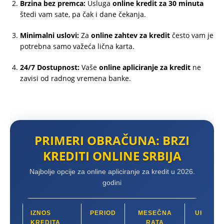
Brzina bez premca:
Usluga
online kredit za 30 minuta
štedi vam sate, pa čak i dane čekanja.
Minimalni uslovi:
Za
online zahtev za kredit
često vam je
potrebna samo važeća lična karta.
24/7 Dostupnost:
Vaše
online apliciranje za kredit
ne
zavisi od radnog vremena banke.
PRIMERI OBRAČUNA: BRZI
KREDITI ONLINE SRBIJA
Najbolje opcije za online apliciranje za kredit u 2026.
godini
IZNOS
PERIOD
MESEČNA
UKUPN
KREDITA
RATA