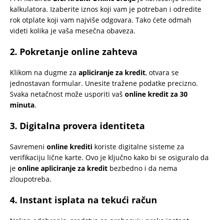
kalkulatora. Izaberite iznos koji vam je potreban i odredite
rok otplate koji vam najviše odgovara. Tako ćete odmah
videti kolika je vaša mesečna obaveza.
2. Pokretanje online zahteva
Klikom na dugme za
apliciranje za kredit
, otvara se
jednostavan formular. Unesite tražene podatke precizno.
Svaka netačnost može usporiti vaš
online kredit za 30
minuta
.
3. Digitalna provera identiteta
Savremeni
online krediti
koriste digitalne sisteme za
verifikaciju lične karte. Ovo je ključno kako bi se osiguralo da
je
online apliciranje za kredit
bezbedno i da nema
zloupotreba.
4. Instant isplata na tekući račun