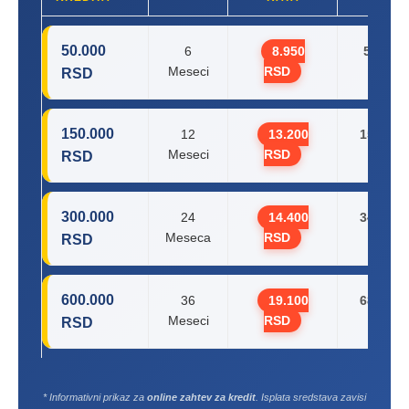
50.000
6
8.950
53.700
Meseci
RSD
RSD
RSD
150.000
12
13.200
158.400
Meseci
RSD
RSD
RSD
300.000
24
14.400
345.600
Meseca
RSD
RSD
RSD
600.000
36
19.100
687.600
Meseci
RSD
RSD
RSD
* Informativni prikaz za
online zahtev za kredit
. Isplata sredstava zavisi