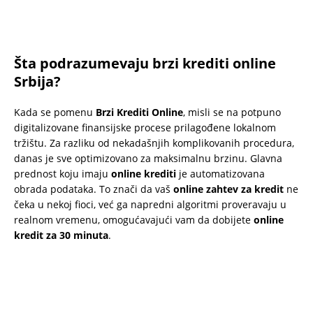
Šta podrazumevaju brzi krediti online
Srbija?
Kada se pomenu
Brzi Krediti Online
, misli se na potpuno
digitalizovane finansijske procese prilagođene lokalnom
tržištu. Za razliku od nekadašnjih komplikovanih procedura,
danas je sve optimizovano za maksimalnu brzinu. Glavna
prednost koju imaju
online krediti
je automatizovana
obrada podataka. To znači da vaš
online zahtev za kredit
ne
čeka u nekoj fioci, već ga napredni algoritmi proveravaju u
realnom vremenu, omogućavajući vam da dobijete
online
kredit za 30 minuta
.