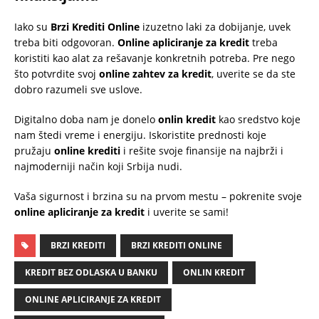
Iako su
Brzi Krediti Online
izuzetno laki za dobijanje, uvek
treba biti odgovoran.
Online apliciranje za kredit
treba
koristiti kao alat za rešavanje konkretnih potreba. Pre nego
što potvrdite svoj
online zahtev za kredit
, uverite se da ste
dobro razumeli sve uslove.
Digitalno doba nam je donelo
onlin kredit
kao sredstvo koje
nam štedi vreme i energiju. Iskoristite prednosti koje
pružaju
online krediti
i rešite svoje finansije na najbrži i
najmoderniji način koji Srbija nudi.
Vaša sigurnost i brzina su na prvom mestu – pokrenite svoje
online apliciranje za kredit
i uverite se sami!
BRZI KREDITI
BRZI KREDITI ONLINE
KREDIT BEZ ODLASKA U BANKU
ONLIN KREDIT
ONLINE APLICIRANJE ZA KREDIT