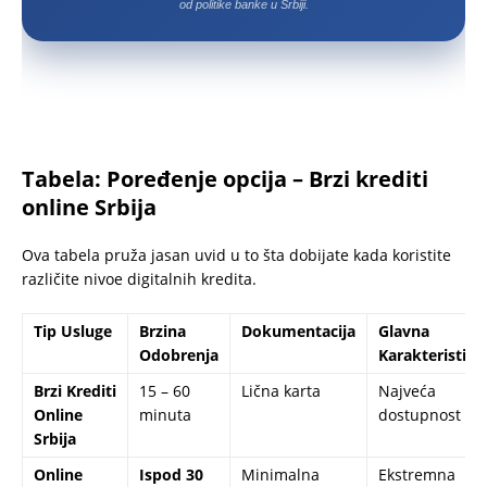
od politike banke u Srbiji.
Tabela: Poređenje opcija – Brzi krediti
online Srbija
Ova tabela pruža jasan uvid u to šta dobijate kada koristite
različite nivoe digitalnih kredita.
Tip Usluge
Brzina
Dokumentacija
Glavna
Odobrenja
Karakteristika
Brzi Krediti
15 – 60
Lična karta
Najveća
Online
minuta
dostupnost
Srbija
Online
Ispod 30
Minimalna
Ekstremna