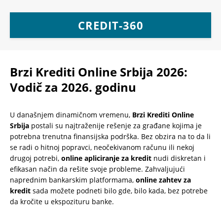
CREDIT-360
Brzi Krediti Online Srbija 2026:
Vodič za 2026. godinu
U današnjem dinamičnom vremenu,
Brzi Krediti Online
Srbija
postali su najtraženije rešenje za građane kojima je
potrebna trenutna finansijska podrška. Bez obzira na to da li
se radi o hitnoj popravci, neočekivanom računu ili nekoj
drugoj potrebi,
online apliciranje za kredit
nudi diskretan i
efikasan način da rešite svoje probleme. Zahvaljujući
naprednim bankarskim platformama,
online zahtev za
kredit
sada možete podneti bilo gde, bilo kada, bez potrebe
da kročite u ekspozituru banke.