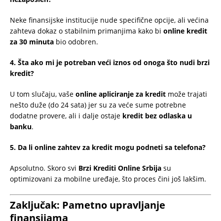
Neke finansijske institucije nude specifične opcije, ali većina
zahteva dokaz o stabilnim primanjima kako bi
online kredit
za 30 minuta
bio odobren.
4. Šta ako mi je potreban veći iznos od onoga što nudi brzi
kredit?
U tom slučaju, vaše
online apliciranje za kredit
može trajati
nešto duže (do 24 sata) jer su za veće sume potrebne
dodatne provere, ali i dalje ostaje
kredit bez odlaska u
banku
.
5. Da li online zahtev za kredit mogu podneti sa telefona?
Apsolutno. Skoro svi
Brzi Krediti Online Srbija
su
optimizovani za mobilne uređaje, što proces čini još lakšim.
Zaključak: Pametno upravljanje
finansijama