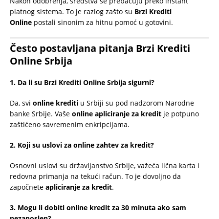
Nakon odobrenja, sredstva se prebacuju preko instant
platnog sistema. To je razlog zašto su
Brzi Krediti
Online
postali sinonim za hitnu pomoć u gotovini.
Često postavljana pitanja Brzi Krediti
Online Srbija
1. Da li su Brzi Krediti Online Srbija sigurni?
Da, svi
online krediti
u Srbiji su pod nadzorom Narodne
banke Srbije. Vaše
online apliciranje za kredit
je potpuno
zaštićeno savremenim enkripcijama.
2. Koji su uslovi za online zahtev za kredit?
Osnovni uslovi su državljanstvo Srbije, važeća lična karta i
redovna primanja na tekući račun. To je dovoljno da
započnete
apliciranje za kredit
.
3. Mogu li dobiti online kredit za 30 minuta ako sam
nezaposlen?